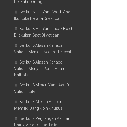
Diketahui Orang
Berikut 8 Hal Yang Wajib Anda
Ikuti Jika Berada Di Vatican
Berikut 8 Hal Yang Tidak Boleh
Dilakukan Saat Di Vatican
Berikut 8 Alasan Kenapa
Vatican Menjadi Negara Terkecil
Berikut 8 Alasan Kenapa
Vatican Menjadi Pusat Agama
Katholik
Berikut 8 Misteri Yang Ada Di
Vatican City
Berikut 7 Alasan Vatican
Memiliki Uang Koin Khusus
Berikut 7 Perjuangan Vatican
Untuk Merdeka dari Italia