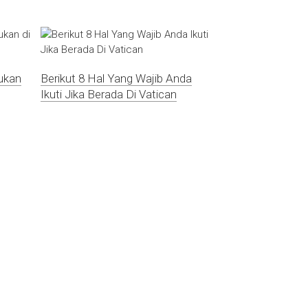
kukan
Berikut 8 Hal Yang Wajib Anda
Ikuti Jika Berada Di Vatican