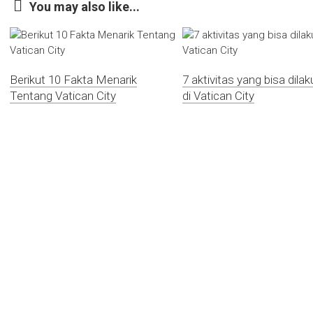
You may also like...
Berikut 10 Fakta Menarik
7 aktivitas yang bisa dila
Tentang Vatican City
di Vatican City