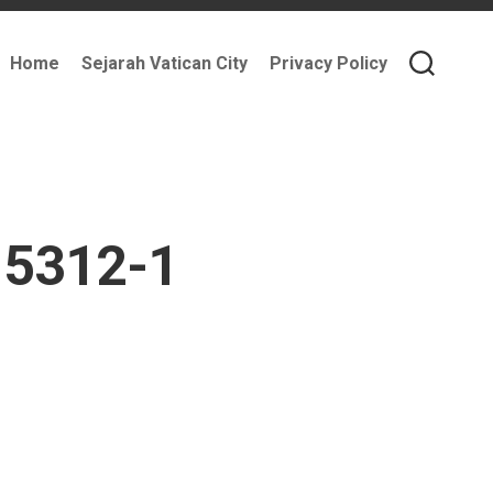
Home
Sejarah Vatican City
Privacy Policy
15312-1