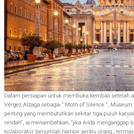
Dalam persiapan untuk membuka kembali setelah a
Vérgez Alzaga sebagai “ Moth of Silence ”, Museu
penting yang membutuhkan sekitar tiga puluh karyaw
rendah”, ia menambahkan, “jika Anda menganggap 
kolaborator berjumlah hampir seribu orang ; termasu