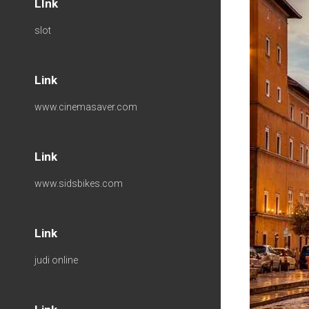
LInk
slot
Link
www.cinemasaver.com
Link
www.sidsbikes.com
Link
judi online