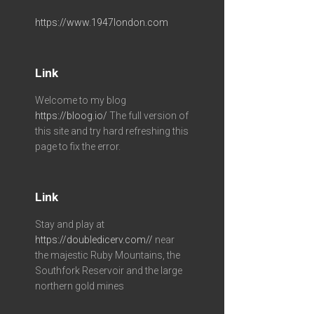
https://www.1947london.com
Link
Welcome to my blog
https://bloog.io/
The full version of
this site and try hard refreshing this
page to fix the error.
Link
Stay and play at
https://doubledicerv.com//
near
the majestic Ruby Mountains, the
Southfork Reservoir and the large
northern gold mines