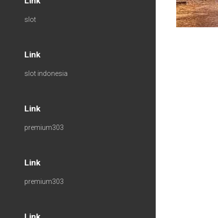
Link
slot
Link
slot indonesia
Link
premium303
Link
premium303
Link