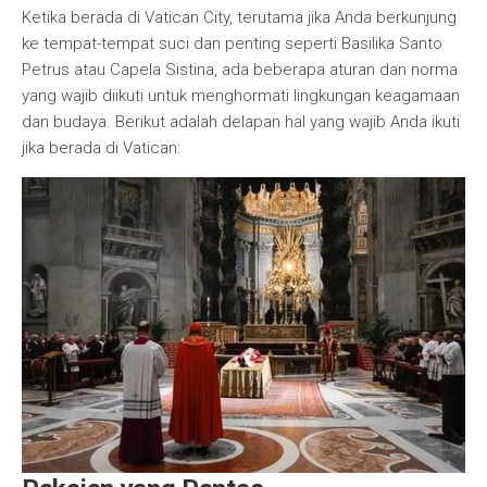
Ketika berada di Vatican City, terutama jika Anda berkunjung
ke tempat-tempat suci dan penting seperti Basilika Santo
Petrus atau Capela Sistina, ada beberapa aturan dan norma
yang wajib diikuti untuk menghormati lingkungan keagamaan
dan budaya. Berikut adalah delapan hal yang wajib Anda ikuti
jika berada di Vatican: