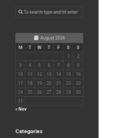
August 2026
M
T
W
T
F
S
S
1
2
3
4
5
6
7
8
9
10
11
12
13
14
15
16
17
18
19
20
21
22
23
24
25
26
27
28
29
30
31
« Nov
Categories