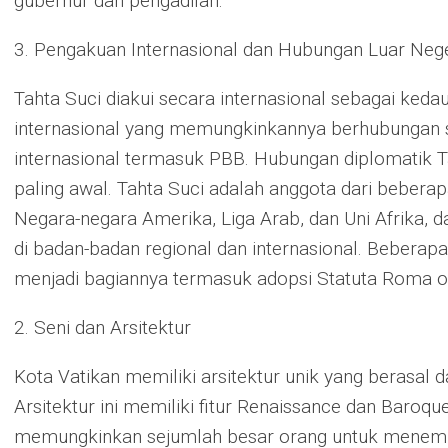
gubernur dan pengadilan.
3. Pengakuan Internasional dan Hubungan Luar Nege
Tahta Suci diakui secara internasional sebagai keda
internasional yang memungkinkannya berhubungan s
internasional termasuk PBB. Hubungan diplomatik T
paling awal. Tahta Suci adalah anggota dari beberap
Negara-negara Amerika, Liga Arab, dan Uni Afrika
di badan-badan regional dan internasional. Beberapa 
menjadi bagiannya termasuk adopsi Statuta Roma o
2. Seni dan Arsitektur
Kota Vatikan memiliki arsitektur unik yang berasal d
Arsitektur ini memiliki fitur Renaissance dan Baroqu
memungkinkan sejumlah besar orang untuk menemp