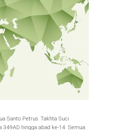
tua Santo Petrus. Takhta Suci
ara 349AD hingga abad ke-14. Semua