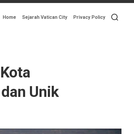
Home
Sejarah Vatican City
Privacy Policy
Kota
 dan Unik