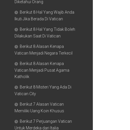
Diketahui Orang
Berikut 8 Hal Yang Wajib Anda
Ikuti Jika Berada Di Vatican
Berikut 8 Hal Yang Tidak Boleh
Dilakukan Saat Di Vatican
Berikut 8 Alasan Kenapa
Vatican Menjadi Negara Terkecil
Berikut 8 Alasan Kenapa
Vatican Menjadi Pusat Agama
Katholik
Berikut 8 Misteri Yang Ada Di
Vatican City
Berikut 7 Alasan Vatican
Memiliki Uang Koin Khusus
Berikut 7 Perjuangan Vatican
Untuk Merdeka dari Italia