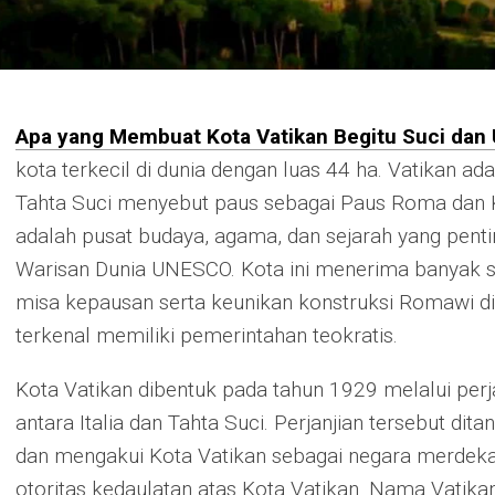
Apa yang Membuat Kota Vatikan Begitu Suci dan 
kota terkecil di dunia dengan luas 44 ha. Vatikan ada
Tahta Suci menyebut paus sebagai Paus Roma dan K
adalah pusat budaya, agama, dan sejarah yang pentin
Warisan Dunia UNESCO. Kota ini menerima banyak s
misa kepausan serta keunikan konstruksi Romawi di 
terkenal memiliki pemerintahan teokratis.
Kota Vatikan dibentuk pada tahun 1929 melalui perj
antara Italia dan Tahta Suci. Perjanjian tersebut di
dan mengakui Kota Vatikan sebagai negara merdeka. 
otoritas kedaulatan atas Kota Vatikan. Nama Vatikan