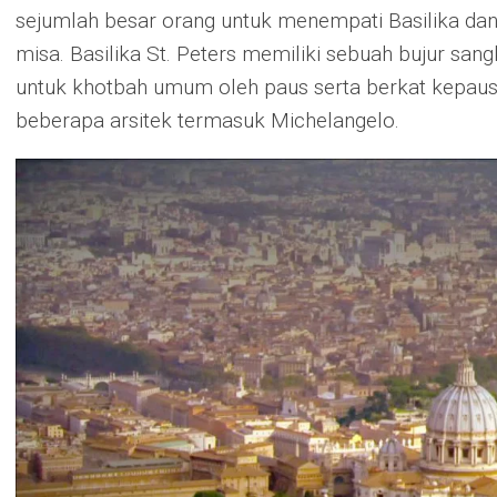
sejumlah besar orang untuk menempati Basilika da
misa. Basilika St. Peters memiliki sebuah bujur sa
untuk khotbah umum oleh paus serta berkat kepausan
beberapa arsitek termasuk Michelangelo.