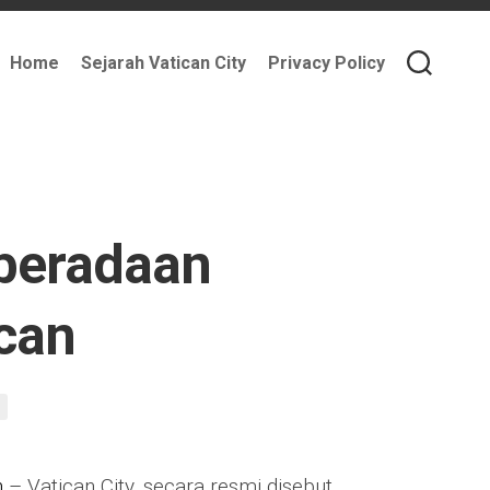
Home
Sejarah Vatican City
Privacy Policy
eberadaan
ican
n
– Vatican City, secara resmi disebut