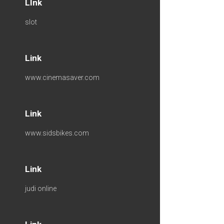
LInk
slot
Link
www.cinemasaver.com
Link
www.sidsbikes.com
Link
judi online