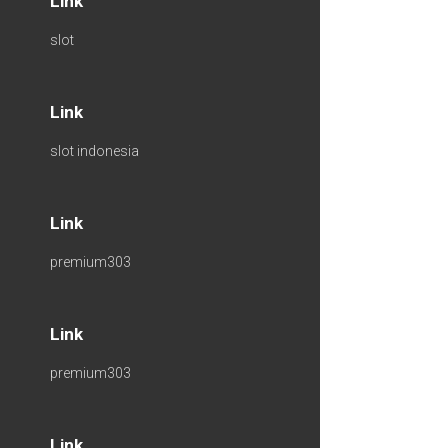
Link
slot
Link
slot indonesia
Link
premium303
Link
premium303
Link