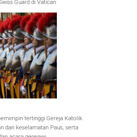
Swiss Guard di Vatican:
mimpin tertinggi Gereja Katolik.
 dan keselamatan Paus, serta
an acara gerejawi.