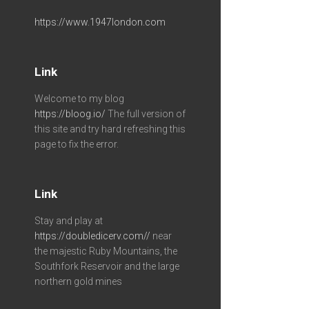
https://www.1947london.com
Link
Welcome to my blog
https://bloog.io/
The full version of
this site and try hard refreshing this
page to fix the error.
Link
Stay and play at
https://doubledicerv.com//
near
the majestic Ruby Mountains, the
Southfork Reservoir and the large
northern gold mines