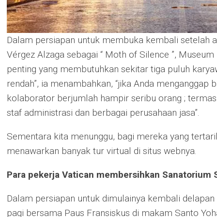
Dalam persiapan untuk membuka kembali setelah a
Vérgez Alzaga sebagai “ Moth of Silence ”, Museu
penting yang membutuhkan sekitar tiga puluh karyaw
rendah”, ia menambahkan, “jika Anda menganggap 
kolaborator berjumlah hampir seribu orang ; termasu
staf administrasi dan berbagai perusahaan jasa”.
Sementara kita menunggu, bagi mereka yang tertar
menawarkan banyak tur virtual di situs webnya.
Para pekerja Vatican membersihkan Sanatorium St
Dalam persiapan untuk dimulainya kembali delapan b
pagi bersama Paus Fransiskus di makam Santo Yohan