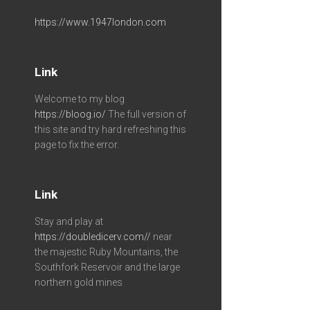
https://www.1947london.com
Link
Welcome to my blog
https://bloog.io/
The full version of
this site and try hard refreshing this
page to fix the error.
Link
Stay and play at
https://doubledicerv.com//
near
the majestic Ruby Mountains, the
Southfork Reservoir and the large
northern gold mines