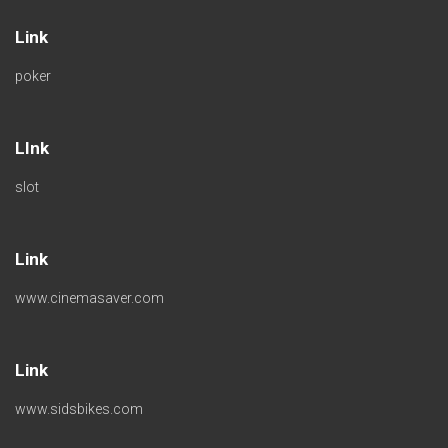
Link
poker
LInk
slot
Link
www.cinemasaver.com
Link
www.sidsbikes.com