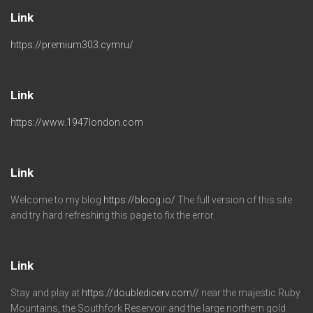
Link
https://premium303.cymru/
Link
https://www.1947london.com
Link
Welcome to my blog
https://bloog.io/
The full version of this site
and try hard refreshing this page to fix the error.
Link
Stay and play at
https://doubledicerv.com//
near the majestic Ruby
Mountains, the Southfork Reservoir and the large northern gold