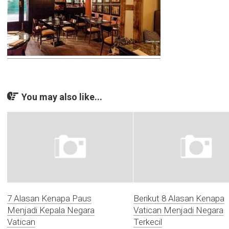
You may also like...
7 Alasan Kenapa Paus
Berikut 8 Alasan Kenapa
Menjadi Kepala Negara
Vatican Menjadi Negara
Vatican
Terkecil