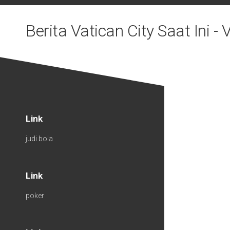
Skip
to
Berita Vatican City Saat Ini 
content
Link
judi bola
Link
poker