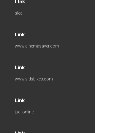
LInk
slot
Link
www.cinemasaver.com
Link
www.sidsbikes.com
Link
judi online