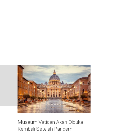
Museum Vatican Akan Dibuka
Kembali Setelah Pandemi