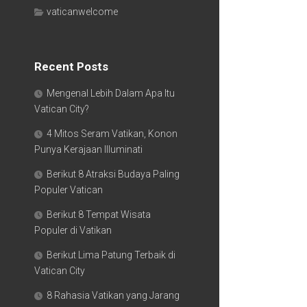
vaticanwelcome
Recent Posts
Mengenal Lebih Dalam Apa Itu
Vatican City?
4 Mitos Seram Vatikan, Konon
Punya Kerajaan Illuminati
Berikut 8 Atraksi Budaya Paling
Populer Vatican
Berikut 8 Tempat Wisata
Populer di Vatikan
Berikut Lima Patung Terbaik di
Vatican City
8 Rahasia Vatikan yang Jarang