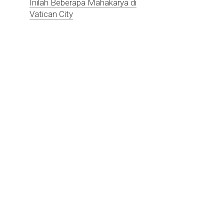
Inilah Beberapa Mahakarya di
Vatican City