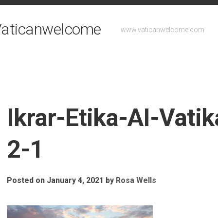
- Vaticanwelcome
www.vaticanwelcome.com
Ikrar-Etika-AI-Vati
2-1
Posted on January 4, 2021
by
Rosa Wells