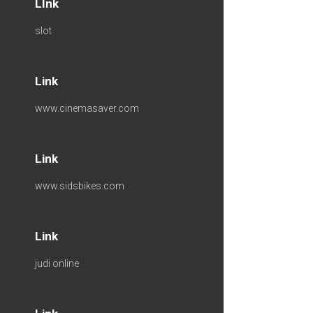
LInk
slot
Link
www.cinemasaver.com
Link
www.sidsbikes.com
Link
judi online