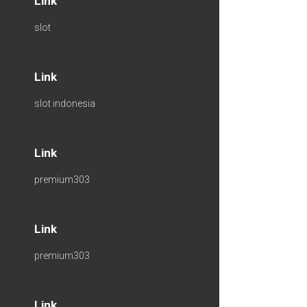
Link
slot
Link
slot indonesia
Link
premium303
Link
premium303
Link