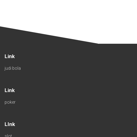
Link
judi bola
Link
poker
LInk
slot