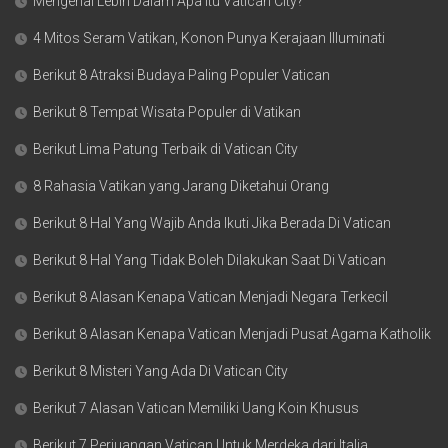
Mengenal Lebih Dalam Apa Itu Vatican City?
4 Mitos Seram Vatikan, Konon Punya Kerajaan Illuminati
Berikut 8 Atraksi Budaya Paling Populer Vatican
Berikut 8 Tempat Wisata Populer di Vatikan
Berikut Lima Patung Terbaik di Vatican City
8 Rahasia Vatikan yang Jarang Diketahui Orang
Berikut 8 Hal Yang Wajib Anda Ikuti Jika Berada Di Vatican
Berikut 8 Hal Yang Tidak Boleh Dilakukan Saat Di Vatican
Berikut 8 Alasan Kenapa Vatican Menjadi Negara Terkecil
Berikut 8 Alasan Kenapa Vatican Menjadi Pusat Agama Katholik
Berikut 8 Misteri Yang Ada Di Vatican City
Berikut 7 Alasan Vatican Memiliki Uang Koin Khusus
Berikut 7 Perjuangan Vatican Untuk Merdeka dari Italia