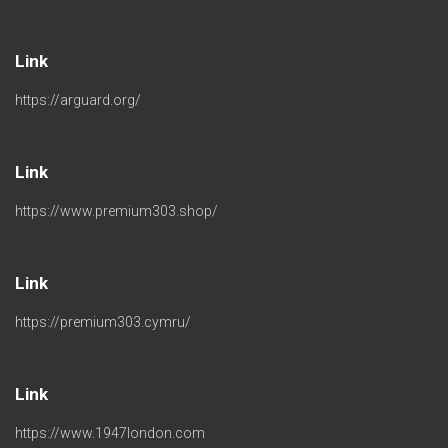
Link
https://arguard.org/
Link
https://www.premium303.shop/
Link
https://premium303.cymru/
Link
https://www.1947london.com