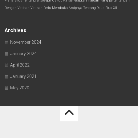
Fransiskus Tentang St Joseph
Uskup AS Menetapkan Haluan Yang Bertentangan
Dengan Vatikan
Vatikan Perlu Membuka Arsipnya Tentang Paus Pius XII
Archives
November 2024
January 2024
April 2022
January 2021
May 2020