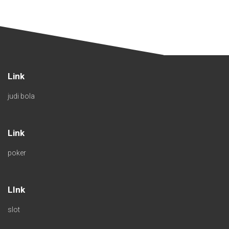
Link
judi bola
Link
poker
LInk
slot