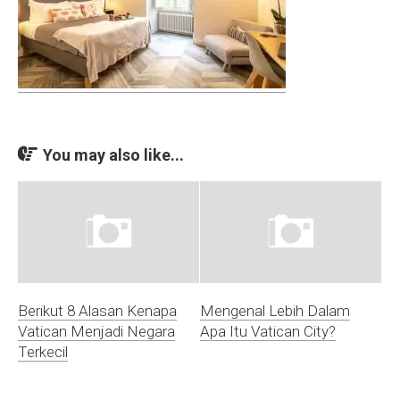
You may also like...
Berikut 8 Alasan Kenapa
Mengenal Lebih Dalam
Vatican Menjadi Negara
Apa Itu Vatican City?
Terkecil