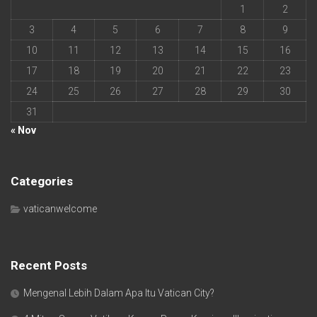
1
2
3
4
5
6
7
8
9
10
11
12
13
14
15
16
17
18
19
20
21
22
23
24
25
26
27
28
29
30
31
« Nov
Categories
vaticanwelcome
Recent Posts
Mengenal Lebih Dalam Apa Itu Vatican City?