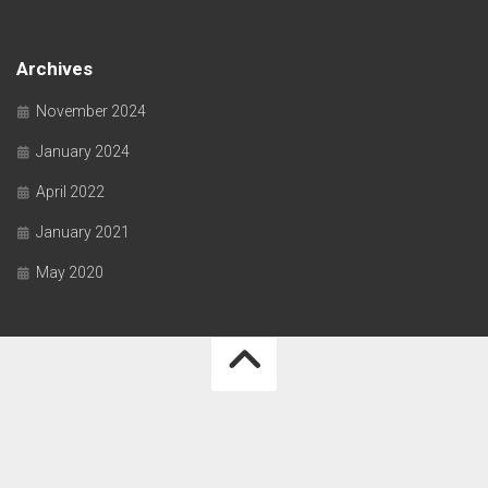
Archives
November 2024
January 2024
April 2022
January 2021
May 2020