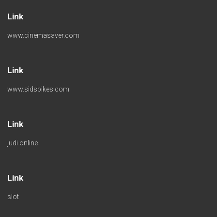
Link
www.cinemasaver.com
Link
www.sidsbikes.com
Link
judi online
Link
slot