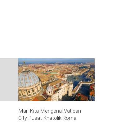
Mari Kita Mengenal Vatican
City Pusat Khatolik Roma