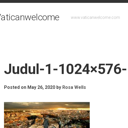
- Vaticanwelcome
www.vaticanwelcome.com
Judul-1-1024×576-
Posted on May 26, 2020
by
Rosa Wells