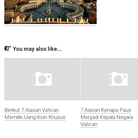
You may also like...
Berikut 7 Alasan Vatican
7 Alasan Kenapa Paus
Memiliki Uang Koin Khusus
Menjadi Kepala Negara
Vatican