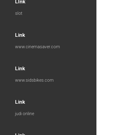
LInk
slot
Link
www.cinemasaver.com
Link
www.sidsbikes.com
Link
judi online