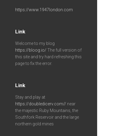
https://www.1947london.com
Link
Welcome to my blog
https://bloog.io/
The full version of
this site and try hard refreshing this
page to fix the error.
Link
Stay and play at
https://doubledicerv.com//
near
the majestic Ruby Mountains, the
Southfork Reservoir and the large
northern gold mines