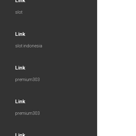
Link
slot
Link
slot indonesia
Link
premium303
Link
premium303
Link