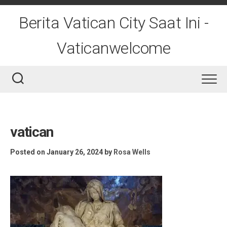
Skip
to
Berita Vatican City Saat Ini -
content
Vaticanwelcome
vatican
Posted on January 26, 2024
by
Rosa Wells