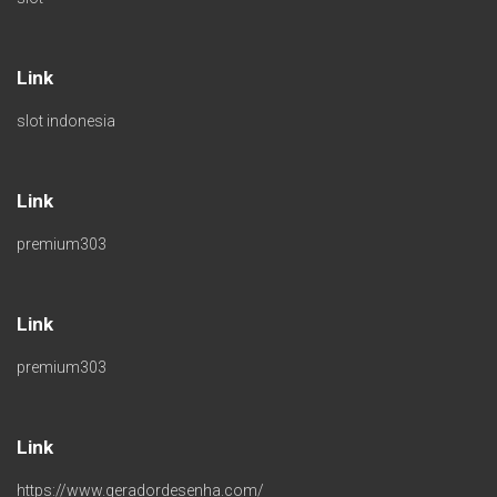
Link
slot indonesia
Link
premium303
Link
premium303
Link
https://www.geradordesenha.com/