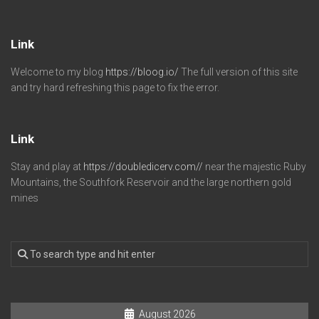
Link
Welcome to my blog
https://bloog.io/
The full version of this site
and try hard refreshing this page to fix the error.
Link
Stay and play at
https://doubledicerv.com//
near the majestic Ruby
Mountains, the Southfork Reservoir and the large northern gold
mines
August 2026