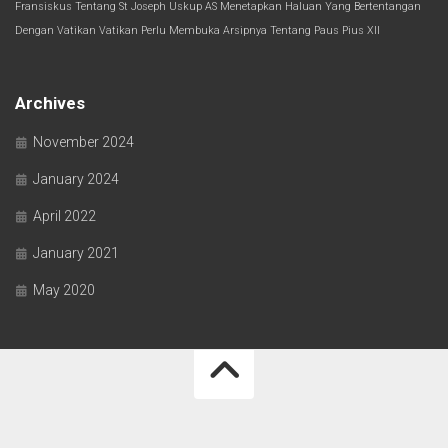
Fransiskus Tentang St Joseph
Uskup AS Menetapkan Haluan Yang Bertentangan
Dengan Vatikan
Vatikan Perlu Membuka Arsipnya Tentang Paus Pius XII
Archives
November 2024
January 2024
April 2022
January 2021
May 2020