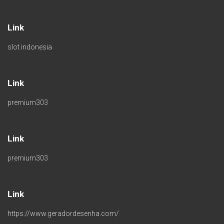
Link
slot indonesia
Link
premium303
Link
premium303
Link
https://www.geradordesenha.com/