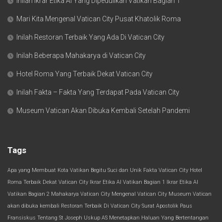
Inilah Ikrar Etika AI Yang Dipedulikan Vatikan Bagian 1
Mari Kita Mengenal Vatican City Pusat Khatolik Roma
Inilah Restoran Terbaik Yang Ada Di Vatican City
Inilah Beberapa Mahakarya di Vatican City
Hotel Roma Yang Terbaik Dekat Vatican City
Inilah Fakta – Fakta Yang Terdapat Pada Vatican City
Museum Vatican Akan Dibuka Kembali Setelah Pandemi
Tags
Apa yang Membuat Kota Vatikan Begitu Suci dan Unik
Fakta Vatican City
Hotel
Roma Terbaik Dekat Vatican City
Ikrar Etika AI Vatikan Bagian 1
Ikrar Etika AI
Vatikan Bagian 2
Mahakarya Vatican City
Mengenal Vatican City
Museum Vatican
akan dibuka kembali
Restoran Terbaik Di Vatican City
Surat Apostolik Paus
Fransiskus Tentang St Joseph
Uskup AS Menetapkan Haluan Yang Bertentangan