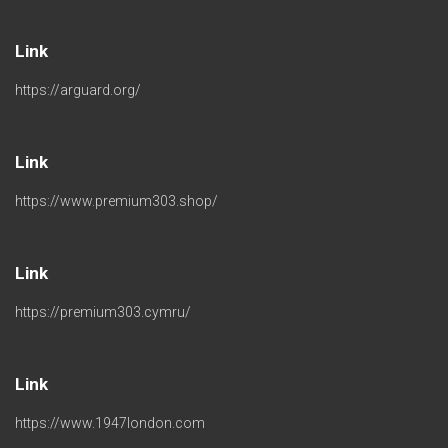
Link
https://arguard.org/
Link
https://www.premium303.shop/
Link
https://premium303.cymru/
Link
https://www.1947london.com