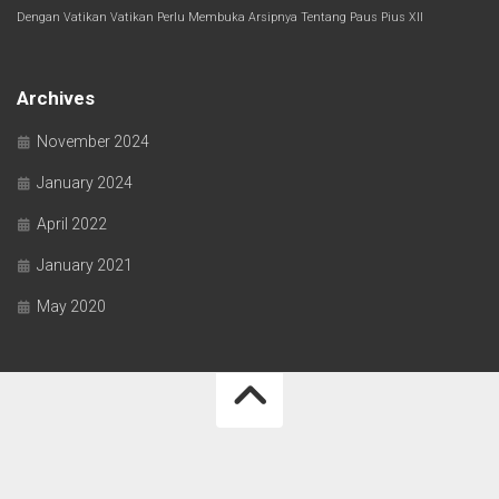
Dengan Vatikan
Vatikan Perlu Membuka Arsipnya Tentang Paus Pius XII
Archives
November 2024
January 2024
April 2022
January 2021
May 2020