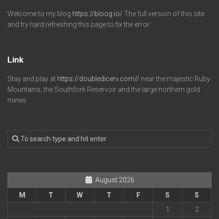
Welcome to my blog
https://bloog.io/
The full version of this site
and try hard refreshing this page to fix the error.
Link
Stay and play at
https://doubledicerv.com//
near the majestic Ruby
Mountains, the Southfork Reservoir and the large northern gold
mines
August 2026
M
T
W
T
F
S
S
1
2