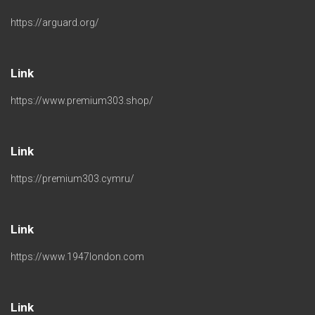
https://arguard.org/
Link
https://www.premium303.shop/
Link
https://premium303.cymru/
Link
https://www.1947london.com
Link