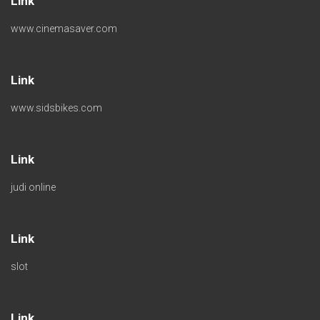
Link
www.cinemasaver.com
Link
www.sidsbikes.com
Link
judi online
Link
slot
Link