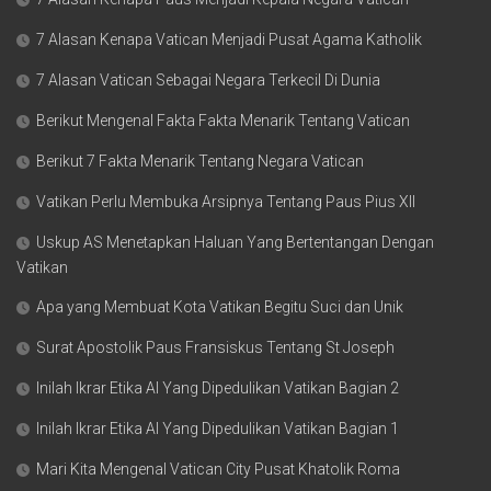
7 Alasan Kenapa Vatican Menjadi Pusat Agama Katholik
7 Alasan Vatican Sebagai Negara Terkecil Di Dunia
Berikut Mengenal Fakta Fakta Menarik Tentang Vatican
Berikut 7 Fakta Menarik Tentang Negara Vatican
Vatikan Perlu Membuka Arsipnya Tentang Paus Pius XII
Uskup AS Menetapkan Haluan Yang Bertentangan Dengan
Vatikan
Apa yang Membuat Kota Vatikan Begitu Suci dan Unik
Surat Apostolik Paus Fransiskus Tentang St Joseph
Inilah Ikrar Etika AI Yang Dipedulikan Vatikan Bagian 2
Inilah Ikrar Etika AI Yang Dipedulikan Vatikan Bagian 1
Mari Kita Mengenal Vatican City Pusat Khatolik Roma