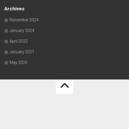
Archives
November 2024
January 2024
April 2022
January 2021
May 2020