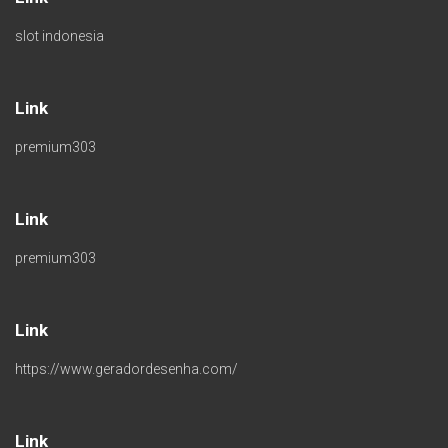
slot indonesia
Link
premium303
Link
premium303
Link
https://www.geradordesenha.com/
Link