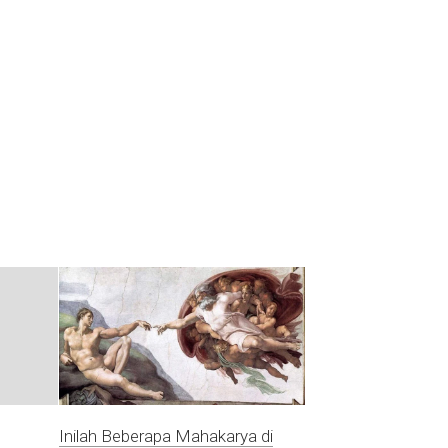
Inilah Beberapa Mahakarya di