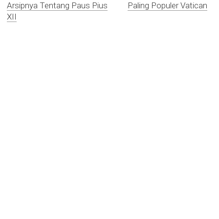
Arsipnya Tentang Paus Pius
Paling Populer Vatican
XII