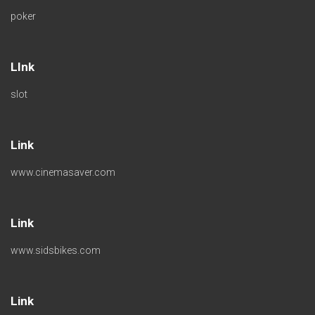
poker
LInk
slot
Link
www.cinemasaver.com
Link
www.sidsbikes.com
Link