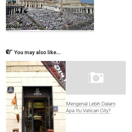
You may also like...
Mengenal Lebih Dalam
Apa Itu Vatican City?