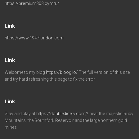
https://premium303.cymru/
Link
https://www.1947london.com
Link
Welcome to my blog
https://bloog.io/
The full version of this site
and try hard refreshing this page to fix the error.
Link
Stay and play at
https://doubledicerv.com//
near the majestic Ruby
Mountains, the Southfork Reservoir and the large northern gold
mines