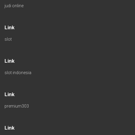
judi online
Link
slot
Link
slot indonesia
Link
premium303
Link