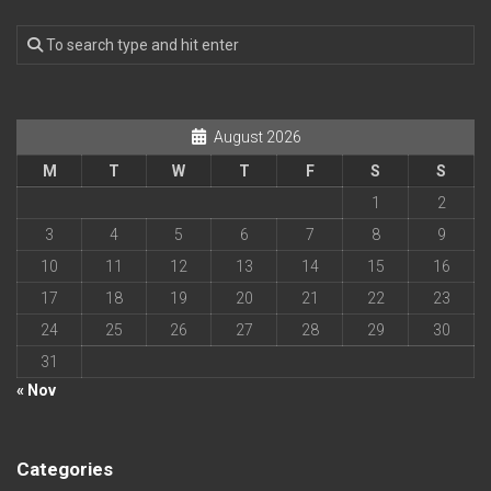
August 2026
M
T
W
T
F
S
S
1
2
3
4
5
6
7
8
9
10
11
12
13
14
15
16
17
18
19
20
21
22
23
24
25
26
27
28
29
30
31
« Nov
Categories