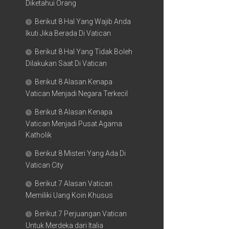
Diketahui Orang
Berikut 8 Hal Yang Wajib Anda
Ikuti Jika Berada Di Vatican
Berikut 8 Hal Yang Tidak Boleh
Dilakukan Saat Di Vatican
Berikut 8 Alasan Kenapa
Vatican Menjadi Negara Terkecil
Berikut 8 Alasan Kenapa
Vatican Menjadi Pusat Agama
Katholik
Berikut 8 Misteri Yang Ada Di
Vatican City
Berikut 7 Alasan Vatican
Memiliki Uang Koin Khusus
Berikut 7 Perjuangan Vatican
Untuk Merdeka dari Italia