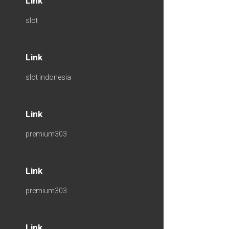
Link
slot
Link
slot indonesia
Link
premium303
Link
premium303
Link