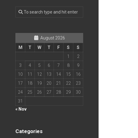
August 2026
M
T
W
T
F
S
S
1
2
3
4
5
6
7
8
9
10
11
12
13
14
15
16
17
18
19
20
21
22
23
24
25
26
27
28
29
30
31
« Nov
Categories