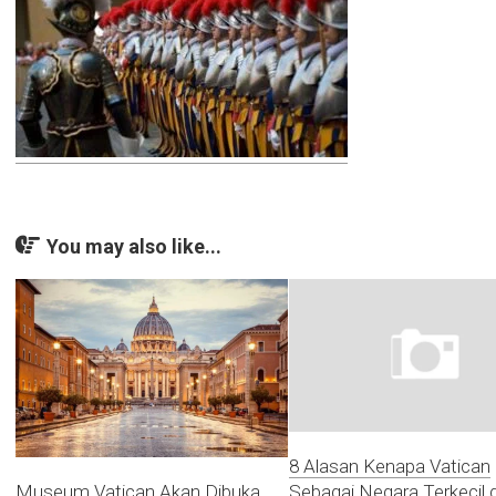
You may also like...
8 Alasan Kenapa Vatican
Museum Vatican Akan Dibuka
Sebagai Negara Terkecil d