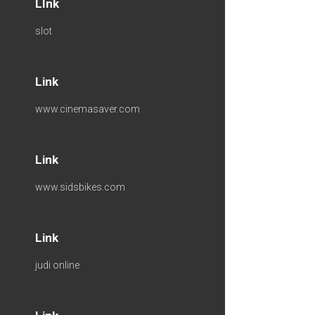
LInk
slot
Link
www.cinemasaver.com
Link
www.sidsbikes.com
Link
judi online