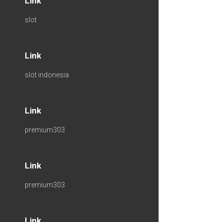
Link
slot
Link
slot indonesia
Link
premium303
Link
premium303
Link