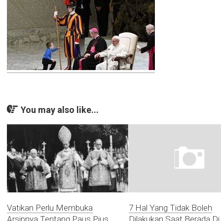
You may also like...
Vatikan Perlu Membuka
7 Hal Yang Tidak Boleh
Arsipnya Tentang Paus Pius
Dilakukan Saat Berada Di