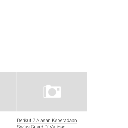
Berikut 7 Alasan Keberadaan
Swiss Guard Di Vatican