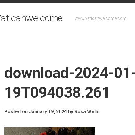
- Vaticanwelcome
www.vaticanwelcome.com
download-2024-01
19T094038.261
Posted on January 19, 2024
by
Rosa Wells