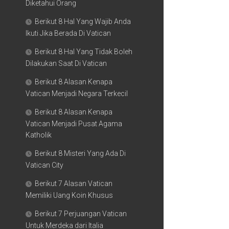
Diketahui Orang
Berikut 8 Hal Yang Wajib Anda
Ikuti Jika Berada Di Vatican
Berikut 8 Hal Yang Tidak Boleh
Dilakukan Saat Di Vatican
Berikut 8 Alasan Kenapa
Vatican Menjadi Negara Terkecil
Berikut 8 Alasan Kenapa
Vatican Menjadi Pusat Agama
Katholik
Berikut 8 Misteri Yang Ada Di
Vatican City
Berikut 7 Alasan Vatican
Memiliki Uang Koin Khusus
Berikut 7 Perjuangan Vatican
Untuk Merdeka dari Italia