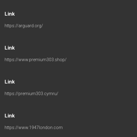
Link
https://arguard.org/
Link
https://www.premium303.shop/
Link
https://premium303.cymru/
Link
https://www.1947london.com