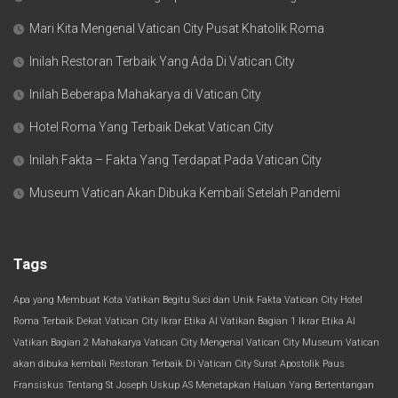
Mari Kita Mengenal Vatican City Pusat Khatolik Roma
Inilah Restoran Terbaik Yang Ada Di Vatican City
Inilah Beberapa Mahakarya di Vatican City
Hotel Roma Yang Terbaik Dekat Vatican City
Inilah Fakta – Fakta Yang Terdapat Pada Vatican City
Museum Vatican Akan Dibuka Kembali Setelah Pandemi
Tags
Apa yang Membuat Kota Vatikan Begitu Suci dan Unik
Fakta Vatican City
Hotel
Roma Terbaik Dekat Vatican City
Ikrar Etika AI Vatikan Bagian 1
Ikrar Etika AI
Vatikan Bagian 2
Mahakarya Vatican City
Mengenal Vatican City
Museum Vatican
akan dibuka kembali
Restoran Terbaik Di Vatican City
Surat Apostolik Paus
Fransiskus Tentang St Joseph
Uskup AS Menetapkan Haluan Yang Bertentangan