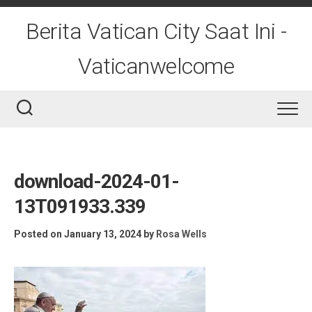
Skip
to
Berita Vatican City Saat Ini -
content
Vaticanwelcome
download-2024-01-
13T091933.339
Posted on January 13, 2024
by
Rosa Wells