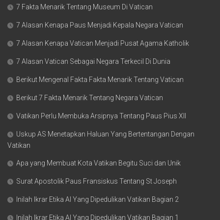
7 Fakta Menarik Tentang Museum Di Vatican
7 Alasan Kenapa Paus Menjadi Kepala Negara Vatican
7 Alasan Kenapa Vatican Menjadi Pusat Agama Katholik
7 Alasan Vatican Sebagai Negara Terkecil Di Dunia
Berikut Mengenal Fakta Fakta Menarik Tentang Vatican
Berikut 7 Fakta Menarik Tentang Negara Vatican
Vatikan Perlu Membuka Arsipnya Tentang Paus Pius XII
Uskup AS Menetapkan Haluan Yang Bertentangan Dengan
Vatikan
Apa yang Membuat Kota Vatikan Begitu Suci dan Unik
Surat Apostolik Paus Fransiskus Tentang St Joseph
Inilah Ikrar Etika AI Yang Dipedulikan Vatikan Bagian 2
Inilah Ikrar Etika AI Yang Dipedulikan Vatikan Bagian 1