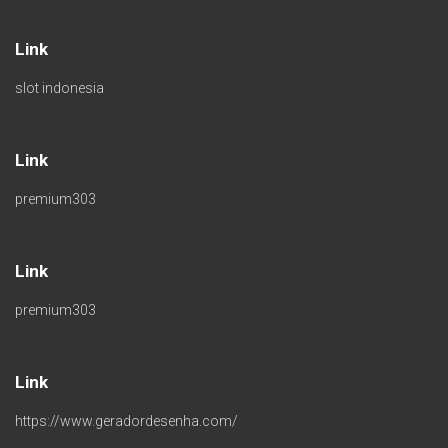
Link
slot indonesia
Link
premium303
Link
premium303
Link
https://www.geradordesenha.com/