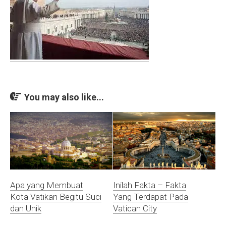
You may also like...
Apa yang Membuat
Inilah Fakta – Fakta
Kota Vatikan Begitu Suci
Yang Terdapat Pada
dan Unik
Vatican City