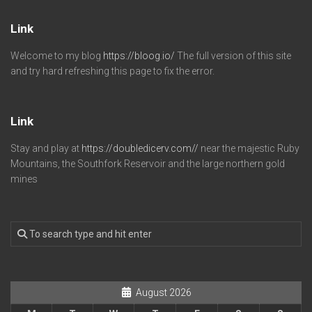
Link
Welcome to my blog
https://bloog.io/
The full version of this site
and try hard refreshing this page to fix the error.
Link
Stay and play at
https://doubledicerv.com//
near the majestic Ruby
Mountains, the Southfork Reservoir and the large northern gold
mines
August 2026