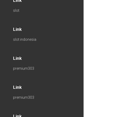
Link
slot
Link
slot indonesia
Link
premium303
Link
premium303
Link