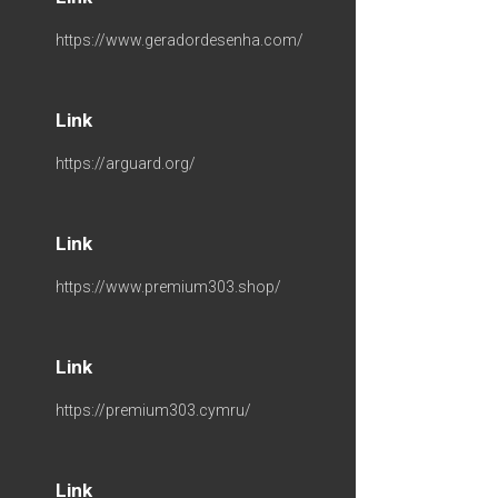
https://www.geradordesenha.com/
Link
https://arguard.org/
Link
https://www.premium303.shop/
Link
https://premium303.cymru/
Link