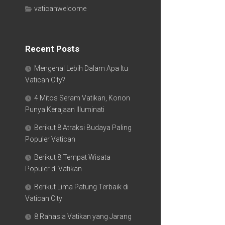
vaticanwelcome
Recent Posts
Mengenal Lebih Dalam Apa Itu
Vatican City?
4 Mitos Seram Vatikan, Konon
Punya Kerajaan Illuminati
Berikut 8 Atraksi Budaya Paling
Populer Vatican
Berikut 8 Tempat Wisata
Populer di Vatikan
Berikut Lima Patung Terbaik di
Vatican City
8 Rahasia Vatikan yang Jarang