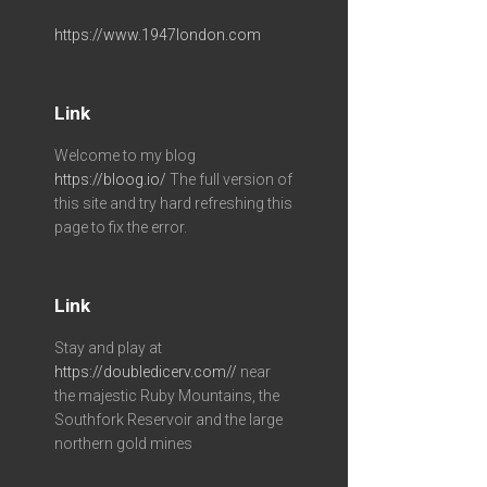
https://www.1947london.com
Link
Welcome to my blog
https://bloog.io/
The full version of
this site and try hard refreshing this
page to fix the error.
Link
Stay and play at
https://doubledicerv.com//
near
the majestic Ruby Mountains, the
Southfork Reservoir and the large
northern gold mines