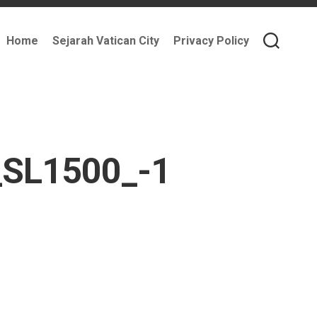
Home
Sejarah Vatican City
Privacy Policy
SL1500_-1