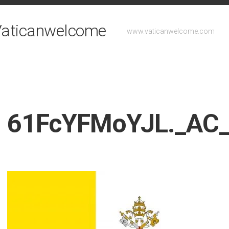
- Vaticanwelcome
www.vaticanwelcome.com
61FcYFMoYJL._AC_